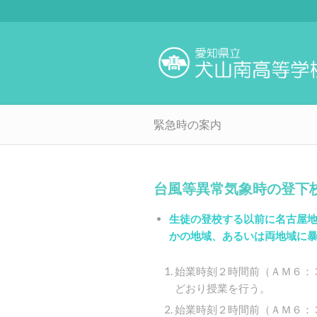
緊急時の案内
台風等異常気象時の登下
生徒の登校する以前に名古屋
かの地域、あるいは両地域に
始業時刻２時間前（ＡＭ６：
どおり授業を行う。
始業時刻２時間前（ＡＭ６：