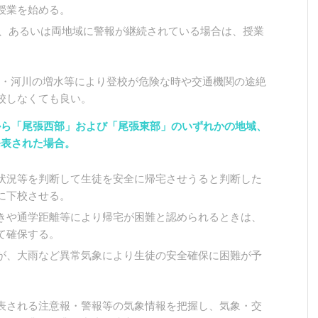
授業を始める。
域、あるいは両地域に警報が継続されている場合は、授業
の冠水・河川の増水等により登校が危険な時や交通機関の途絶
校しなくても良い。
から「尾張西部」および「尾張東部」のいずれかの地域、
発表された場合。
状況等を判断して生徒を安全に帰宅させうると判断した
に下校させる。
きや通学距離等により帰宅が困難と認められるときは、
て確保する。
が、大雨など異常気象により生徒の安全確保に困難が予
表される注意報・警報等の気象情報を把握し、気象・交