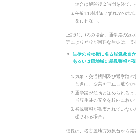
場合は解除後２時間を経て、
午前11時以降いずれかの地
を行わない。
上記(1)、(2)の場合、通学路
等により登校が困難な生徒は、登
生徒の登校後に名古屋気象台
あるいは両地域に暴風警報が
気象・交通機関及び通学路の
ときは、授業を中止し速やか
通学路が危険と認められると
当該生徒の安全を校内におい
暴風警報が発表されていない
想される場合。
校長は、名古屋地方気象台から発