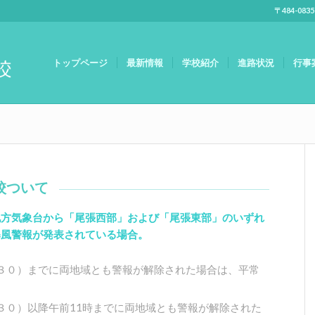
〒484-083
トップページ
最新情報
学校紹介
進路状況
行事
校ついて
地方気象台から「尾張西部」および「尾張東部」のいずれ
暴風警報が発表されている場合。
３０）までに両地域とも警報が解除された場合は、平常
３０）以降午前11時までに両地域とも警報が解除された