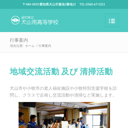
〒484-0835 愛知県犬山市蓮池2番地21 TEL:0568-67-5211
行事案内
現在位置:
ホーム
/
行事案内
地域交流活動 及び 清掃活動
犬山市や小牧市の老人福祉施設や小牧特別支援学校を訪
問し、クラスで企画し交流活動や清掃など実施します。