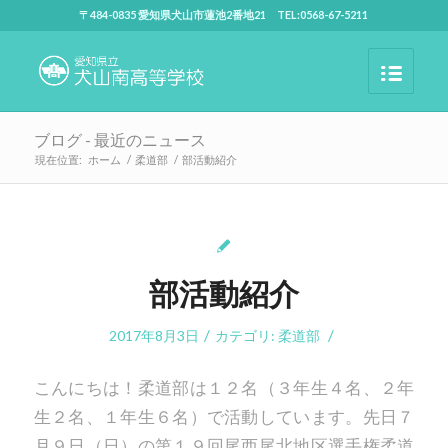
〒484-0835 愛知県犬山市蓮池2番地21 TEL:0568-67-5211
ブログ - 最近のニュース
現在位置:
ホーム
/
柔道部
/
部活動紹介
部活動紹介
/
/
2017年8月3日
カテゴリ:
柔道部
こんにちは！柔道部は１２名（３年生４名、２年
生２名、１年生６名）で活動しています。先日７
月９日（日）の第１９回尾西尾北地区選手権柔道