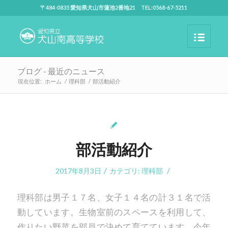
〒484-0835 愛知県犬山市蓮池2番地21 TEL:0568-67-5211
ブログ - 最近のニュース
現在位置:
ホーム
/
理科部
/
部活動紹介
部活動紹介
/
/
2017年8月3日
カテゴリ:
理科部
理科部は男子１７名、女子１４名の計３１名で活
動しています。生物室前のスペースを利用して、
作りたい野菜を部員で決めて育てています。今年