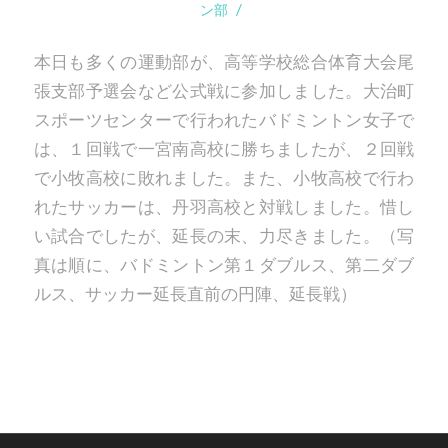
/
ン部
本日も多くの運動部が、高等学校総合体育大会尾
張支部予選会など公式戦に参加しました。大治町
スポーツセンターで行われたバドミントン女子で
は、１回戦で一宮南高校に勝ちましたが、２回戦
で小牧高校に敗れました。また、小牧高校で行わ
れたサッカーは、丹羽高校と対戦しました。惜し
い試合でしたが、延長の末、力尽きました。（写
真は順に、バドミントン第１ダブルス、第二ダブ
ルス、サッカー延長直前の円陣、延長戦）