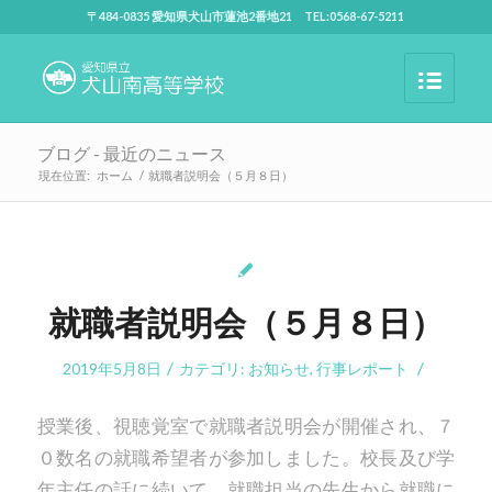
〒484-0835 愛知県犬山市蓮池2番地21 TEL:0568-67-5211
ブログ - 最近のニュース
現在位置:
ホーム
/
就職者説明会（５月８日）
就職者説明会（５月８日）
/
/
2019年5月8日
カテゴリ:
お知らせ
,
行事レポート
授業後、視聴覚室で就職者説明会が開催され、７
０数名の就職希望者が参加しました。校長及び学
年主任の話に続いて、就職担当の先生から就職に