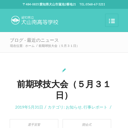
〒484-0835 愛知県犬山市蓮池2番地21 TEL:0568-67-5211
ブログ - 最近のニュース
現在位置:
ホーム
/
前期球技大会（５月３１日）
前期球技大会（５月３１
日）
/
/
2019年5月31日
カテゴリ:
お知らせ
,
行事レポート
選手宣誓
開会式