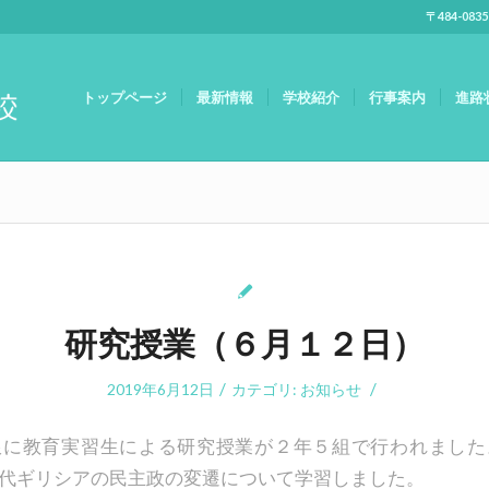
〒484-083
トップページ
最新情報
学校紹介
行事案内
進路
研究授業（６月１２日）
/
/
2019年6月12日
カテゴリ:
お知らせ
限に教育実習生による研究授業が２年５組で行われました
代ギリシアの民主政の変遷について学習しました。