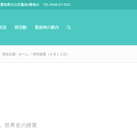
5 愛知県犬山市蓮池2番地21 TEL:0568-67-5211
状況
部活動
緊急時の案内
現在位置:
ホーム
/
研究授業（６月１２日）
。世界史の授業