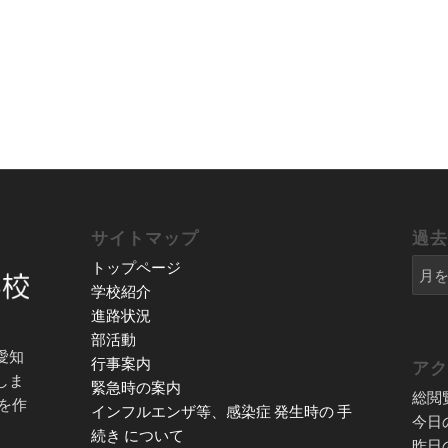
サイトマップ
過
トップページ
学校紹介
進路状況
部活動
愛知
行事案内
ア
しま
緊急時の案内
総閲
を作
インフルエンザ等、感染症 発生時の 手
今日
続き について
昨日