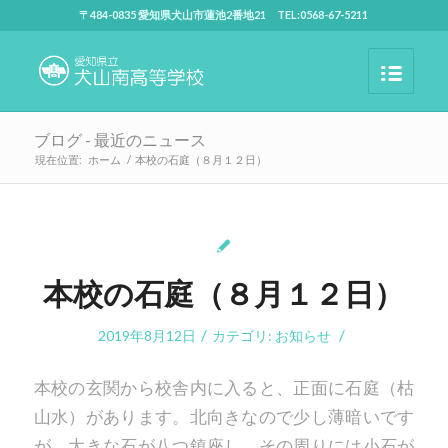
〒484-0835 愛知県犬山市蓮池2番地21 TEL:0568-67-5211
ブログ - 最近のニュース
現在位置:
ホーム
/
本校の石庭（８月１２日）
本校の石庭（８月１２日）
/
/
2019年8月12日
カテゴリ:
お知らせ
本校の玄関から校舎内に入ると、正面に石庭（枯
山水）があります。北向きなので少し薄暗いです
が、大きな石が八つ鎮座し、その周りには小石が