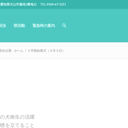
5 愛知県犬山市蓮池2番地21 TEL:0568-67-5211
状況
部活動
緊急時の案内
現在位置:
ホーム
/
２学期始業式（９月２日）
ての犬南生の活躍
目標を立てること