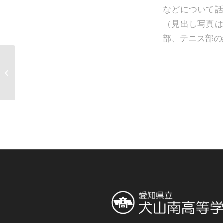
などについて話
（見出し写真は
部、テニス部の
今日から９月（９月１
日）