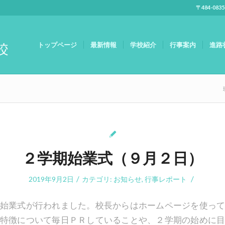
〒484-083
トップページ
最新情報
学校紹介
行事案内
進路
２学期始業式（９月２日）
/
/
2019年9月2日
カテゴリ:
お知らせ
,
行事レポート
始業式が行われました。校長からはホームページを使っ
特徴について毎日ＰＲしていることや、２学期の始めに