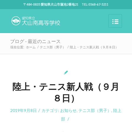
〒484-0835 愛知県犬山市蓮池2番地21 TEL:0568-67-5211
ブログ - 最近のニュース
現在位置:
ホーム
/
テニス部（男子）
/
陸上・テニス新人戦（９月８日）
陸上・テニス新人戦（９月
８日）
/
2019年9月8日
カテゴリ:
お知らせ
,
テニス部（男子）
,
陸上
/
部