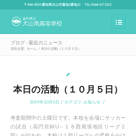
〒484-0835 愛知県犬山市蓮池2番地21 TEL:0568-67-5211
ブログ - 最近のニュース
現在位置:
ホーム
/
本日の活動（１０月５日）
本日の活動（１０月５日）
/
/
2019年10月5日
カテゴリ:
お知らせ
考査期間中の土曜日です。本校を会場にサッカー
の試合（高円宮杯U－１８西尾張地区リーグ２
部）が行われ、本校は１部リーグへの昇格をかけ