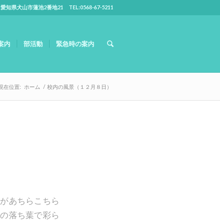
5 愛知県犬山市蓮池2番地21 TEL:0568-67-5211
案内
部活動
緊急時の案内
現在位置:
ホーム
/
校内の風景（１２月８日）
葉があちらこちら
その落ち葉で彩ら