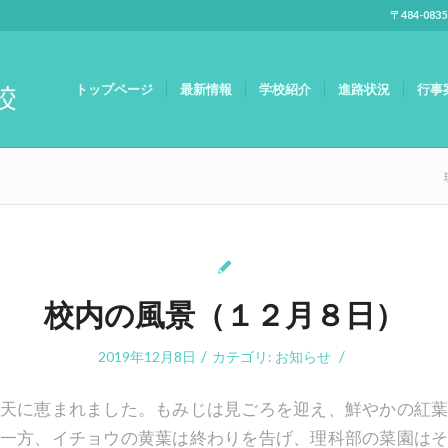
〒484-083
トップページ
最新情報
学校紹介
進路状況
行事
校内の風景（１２月８日）
/
/
2019年12月8日
カテゴリ:
お知らせ
天に恵まれました。もみじは見ごろを迎え、鮮やかの紅
一方、イチョウの黄葉は終わりを告げ、理科部の菜園は