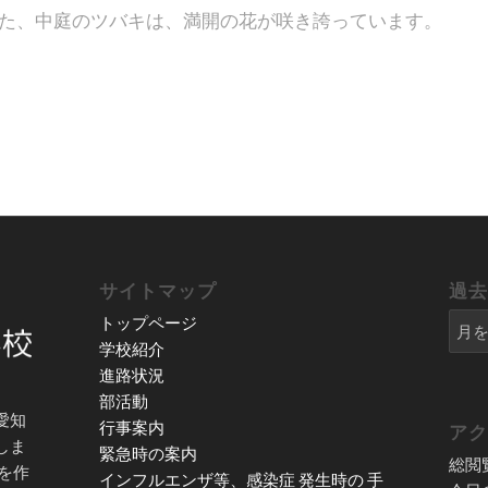
た、中庭のツバキは、満開の花が咲き誇っています。
サイトマップ
過
トップページ
学校紹介
進路状況
部活動
愛知
行事案内
ア
しま
緊急時の案内
総閲
を作
インフルエンザ等、感染症 発生時の 手