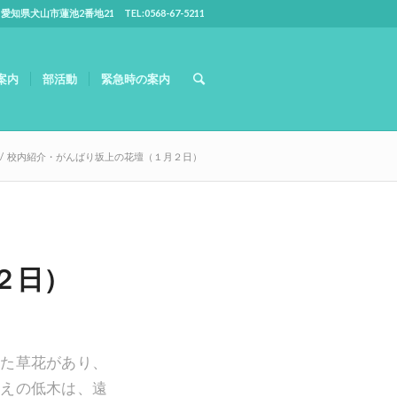
5 愛知県犬山市蓮池2番地21 TEL:0568-67-5211
案内
部活動
緊急時の案内
/
校内紹介・がんばり坂上の花壇（１月２日）
２日）
れた草花があり、
植えの低木は、遠