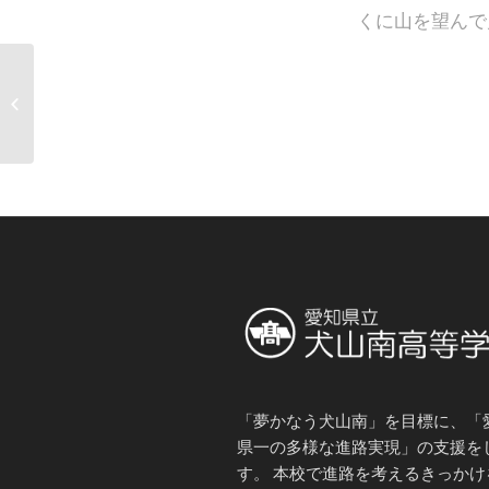
くに山を望んで
校内紹介・玄関前（１
月１日）
「夢かなう犬山南」を目標に、「
県一の多様な進路実現」の支援を
す。 本校で進路を考えるきっかけ