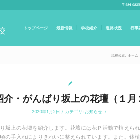
〒484-083
トップページ
最新情報
学校紹介
進路状況
行事
現在位置:
ホーム
紹介・がんばり坂上の花壇（１月
/
/
2020年1月2日
カテゴリ:
お知らせ
り坂上の花壇を紹介します。花壇には花Ｐ活動で植えら
頃の手入れによりきれいに整えられています。また。鉢