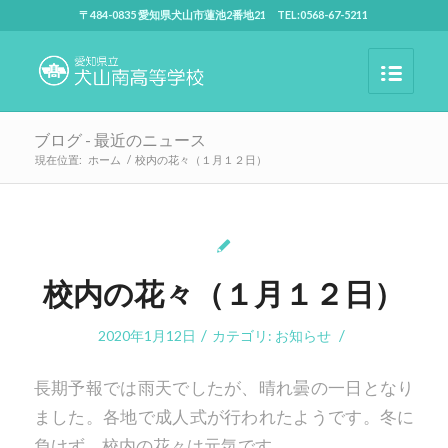
〒484-0835 愛知県犬山市蓮池2番地21 TEL:0568-67-5211
ブログ - 最近のニュース
現在位置:
ホーム
/
校内の花々（１月１２日）
校内の花々（１月１２日）
/
/
2020年1月12日
カテゴリ:
お知らせ
長期予報では雨天でしたが、晴れ曇の一日となり
ました。各地で成人式が行われたようです。冬に
負けず、校内の花々は元気です。