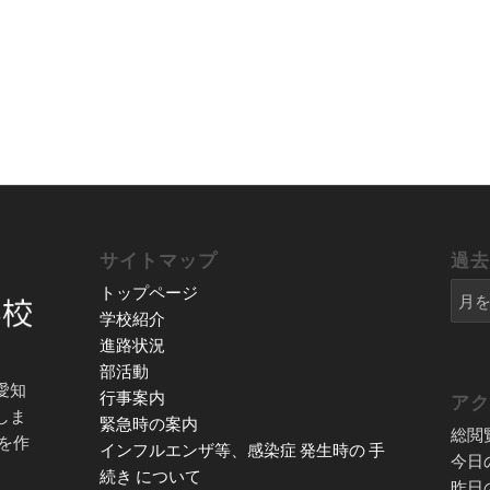
サイトマップ
過
トップページ
学校紹介
進路状況
部活動
愛知
行事案内
ア
しま
緊急時の案内
総閲
を作
インフルエンザ等、感染症 発生時の 手
今日
続き について
昨日