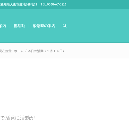
5 愛知県犬山市蓮池2番地21 TEL:0568-67-5211
案内
部活動
緊急時の案内
現在位置:
ホーム
/
本日の活動（１月１４日）
部で活発に活動が