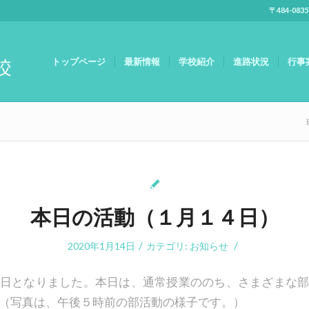
〒484-083
トップページ
最新情報
学校紹介
進路状況
行事
本日の活動（１月１４日）
/
/
2020年1月14日
カテゴリ:
お知らせ
日となりました。本日は、通常授業ののち、さまざまな
（写真は、午後５時前の部活動の様子です。）