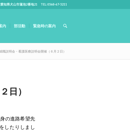
5 愛知県犬山市蓮池2番地21 TEL:0568-67-5211
案内
部活動
緊急時の案内
就職説明会・看護医療説明会開催（６月２日）
月２日）
自身の進路希望先
をしたりしまし