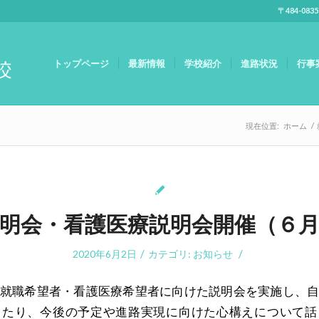
〒484-083
トップページ
最新情報
学校紹介
進路状況
行事
現在位置:
ホーム
/
明会・看護医療説明会開催（６
/
/
2020年6月2日
カテゴリ:
お知らせ
就職希望者・看護医療希望者に向けた説明会を実施し、
したり、今後の予定や進路実現に向けた心構えについて話