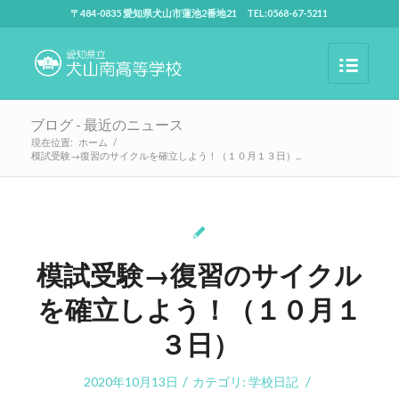
〒484-0835 愛知県犬山市蓮池2番地21 TEL:0568-67-5211
ブログ - 最近のニュース
現在位置:
ホーム
/
模試受験→復習のサイクルを確立しよう！（１０月１３日）...
模試受験→復習のサイクル
を確立しよう！（１０月１
３日）
/
/
2020年10月13日
カテゴリ:
学校日記