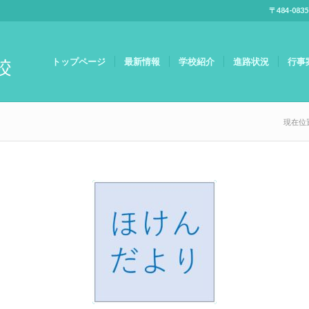
〒484-083
トップページ
最新情報
学校紹介
進路状況
行事
現在位