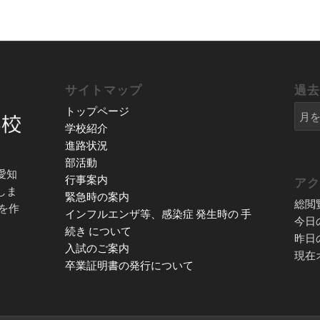
サイトマップ
過
トップページ
学校紹介
進路状況
部活動
愛知
行事案内
ア
しま
緊急時の案内
総閲
を作
インフルエンザ等、感染症 発生時の 手
今日
続き について
昨日
入試のご案内
現在
卒業証明書の発行について