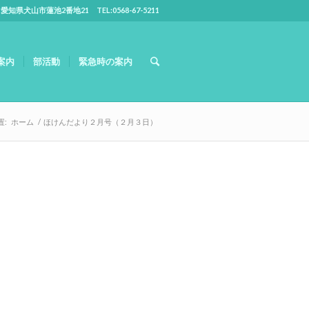
5 愛知県犬山市蓮池2番地21 TEL:0568-67-5211
案内
部活動
緊急時の案内
置:
ホーム
/
ほけんだより２月号（２月３日）