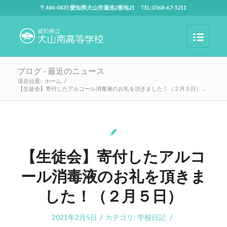
〒484-0835 愛知県犬山市蓮池2番地21 TEL:0568-67-5211
ブログ - 最近のニュース
現在位置:
ホーム
/
【生徒会】寄付したアルコール消毒液のお礼を頂きました！（２月５日）...
【生徒会】寄付したアルコ
ール消毒液のお礼を頂きま
した！（２月５日）
/
/
2021年2月5日
カテゴリ:
学校日記