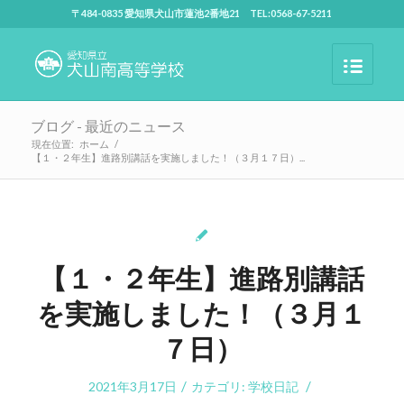
〒484-0835 愛知県犬山市蓮池2番地21 TEL:0568-67-5211
ブログ - 最近のニュース
現在位置:
ホーム
/
【１・２年生】進路別講話を実施しました！（３月１７日）...
【１・２年生】進路別講話
を実施しました！（３月１
７日）
/
/
2021年3月17日
カテゴリ:
学校日記