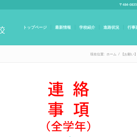
〒484-083
トップページ
最新情報
学校紹介
進路状況
行事
現在位置:
ホーム
/
【お願い】