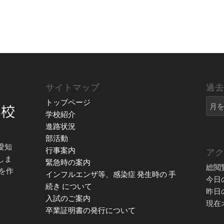
サイトマップ
過
トップページ
学校紹介
進路状況
部活動
愛知
行事案内
ア
しま
緊急時の案内
総閲
を作
インフルエンザ等、感染症 発生時の 手
今日
続き について
昨日
入試のご案内
現在
卒業証明書の発行について