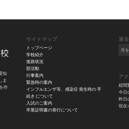
サイトマップ
過
トップページ
学校紹介
進路状況
部活動
愛知
行事案内
ア
しま
緊急時の案内
総閲
を作
インフルエンザ等、感染症 発生時の 手
今日
続き について
昨日
入試のご案内
現在
卒業証明書の発行について