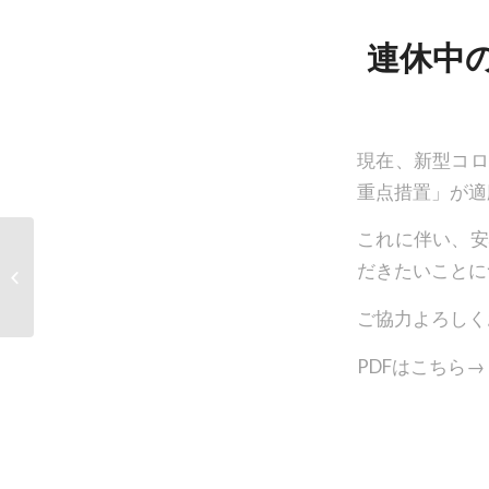
連休中
現在、新型コロ
重点措置」が適
これに伴い、安
【男子バレー部】新チ
だきたいことに
ーム始動！
ご協力よろしく
PDFはこちら→