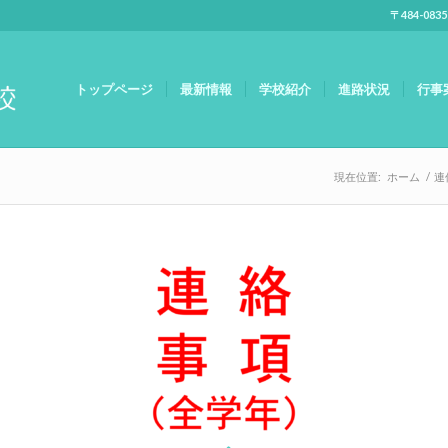
〒484-083
トップページ
最新情報
学校紹介
進路状況
行事
現在位置:
ホーム
/
連