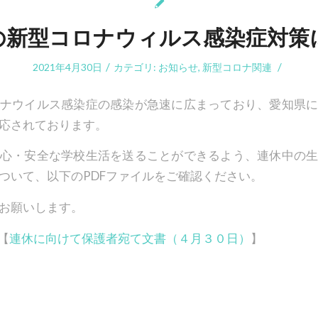
の新型コロナウィルス感染症対策
/
/
2021年4月30日
カテゴリ:
お知らせ
,
新型コロナ関連
ナウイルス感染症の感染が急速に広まっており、愛知県
応されております。
心・安全な学校生活を送ることができるよう、連休中の
ついて、以下のPDFファイルをご確認ください。
お願いします。
【
連休に向けて保護者宛て文書（４月３０日）
】