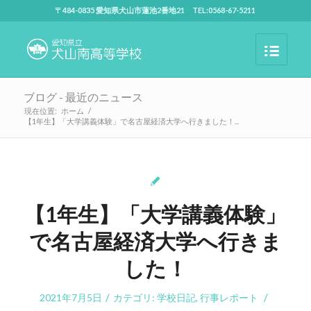
〒484-0835 愛知県犬山市蓮池2番地21 TEL:0568-67-5211
ブログ - 最近のニュース
現在位置:
ホーム
/
【1年生】「大学講義体験」で名古屋経済大学へ行きました！...
【1年生】「大学講義体験」
で名古屋経済大学へ行きま
した！
/
/
2021年7月5日
カテゴリ:
学校日記
,
行事レポート