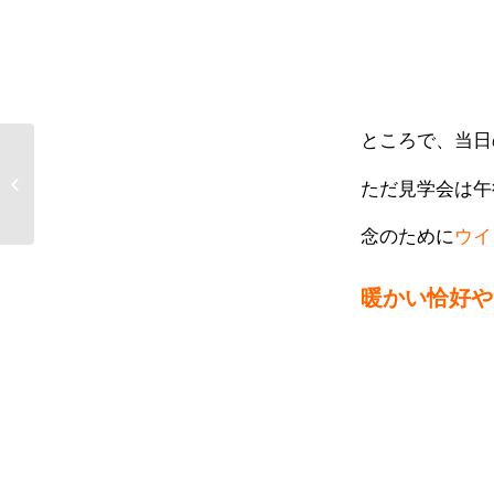
ところで、当日
eスポーツ研究会 1年
ただ見学会は午
生にインタビュー！
念のために
ウイ
暖かい恰好や