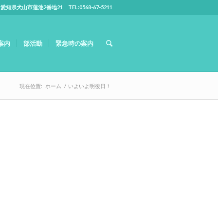
5 愛知県犬山市蓮池2番地21 TEL:0568-67-5211
案内
部活動
緊急時の案内
現在位置:
ホーム
/
いよいよ明後日！