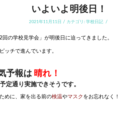
いよいよ明後日！
/
/
2021年11月11日
カテゴリ:
学校日記
2回の学校見学会」が明後日に迫ってきました。
ピッチで進んでいます。
気予報は
晴れ！
予定通り実施できそうです。
ために、家を出る前の
検温
や
マスク
をお忘れなく！