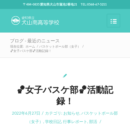
〒484-0835 愛知県犬山市蓮池2番地21 TEL:0568-67-5211
ブログ - 最近のニュース
現在位置:
ホーム
/
バスケットボール部（女子）
/
🏀女子バスケ部🏀活動記録！
🏀女子バスケ部🏀活動記
録！
/
2022年6月27日
カテゴリ:
お知らせ
,
バスケットボール部
/
（女子）
,
学校日記
,
行事レポート
,
部活