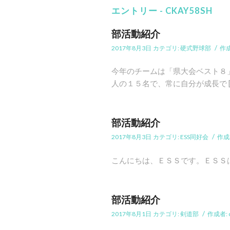
エントリー - CKAY58SH
部活動紹介
/
2017年8月3日
カテゴリ:
硬式野球部
作
今年のチームは「県大会ベスト８
人の１５名で、常に自分が成長で [
部活動紹介
/
2017年8月3日
カテゴリ:
ESS同好会
作成
こんにちは、ＥＳＳです。ＥＳＳは、”Engli
部活動紹介
/
2017年8月1日
カテゴリ:
剣道部
作成者: