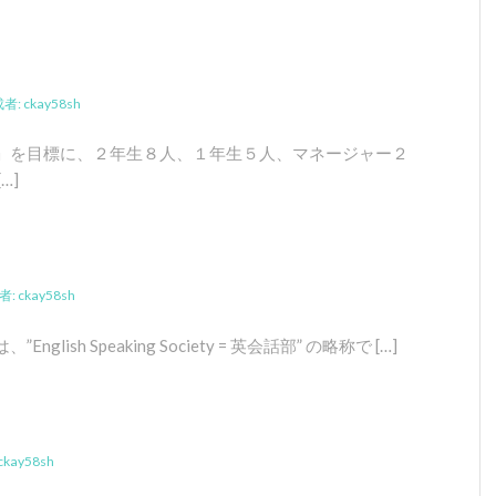
成者:
ckay58sh
」を目標に、２年生８人、１年生５人、マネージャー２
…]
者:
ckay58sh
sh Speaking Society = 英会話部” の略称で […]
ckay58sh