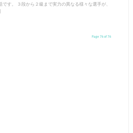
活です。 ３段から２級まで実力の異なる様々な選手が、
]
Page 76 of 76