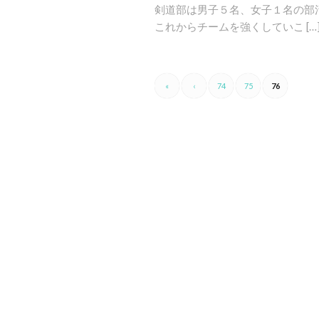
剣道部は男子５名、女子１名の部
これからチームを強くしていこ […
«
‹
74
75
76