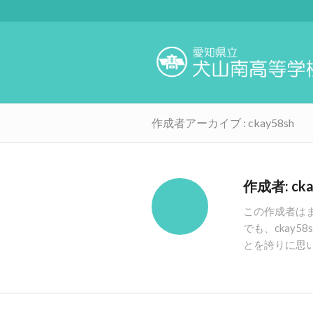
作成者アーカイブ : ckay58sh
作成者:
ck
この作成者は
でも、
ckay58
とを誇りに思