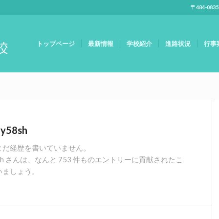
〒484-083
トップページ
最新情報
学校紹介
進路状況
行事
ay58sh
まだ経歴を書いていません。
sh
さんは、なんと 753 件ものエントリーに貢献されたこ
いましょう。