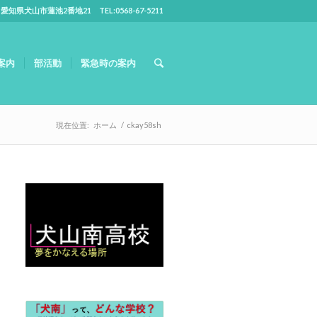
5 愛知県犬山市蓮池2番地21 TEL:0568-67-5211
案内
部活動
緊急時の案内
現在位置:
ホーム
/
ckay58sh