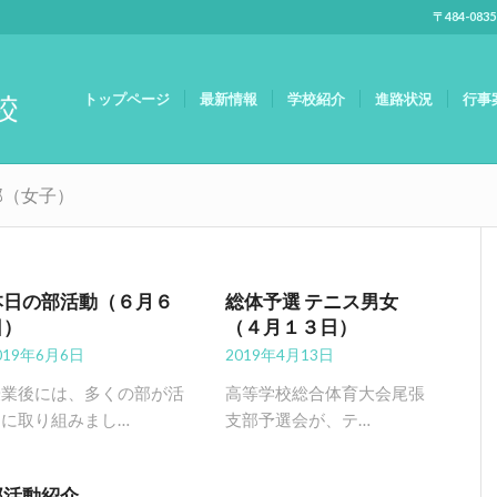
〒484-083
トップページ
最新情報
学校紹介
進路状況
行事
部（女子）
本日の部活動（６月６
総体予選 テニス男女
日）
（４月１３日）
019年6月6日
2019年4月13日
授業後には、多くの部が活
高等学校総合体育大会尾張
動に取り組みまし…
支部予選会が、テ…
部活動紹介