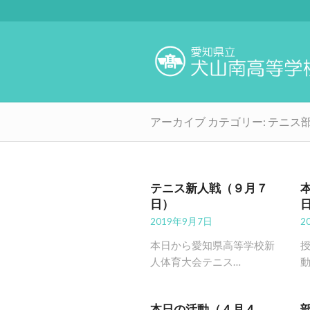
アーカイブ カテゴリー: テニス
テニス新人戦（９月７
日）
2019年9月7日
2
本日から愛知県高等学校新
人体育大会テニス…
本日の活動（４月４