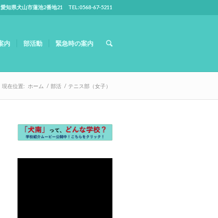
5 愛知県犬山市蓮池2番地21 TEL:0568-67-5211
案内
部活動
緊急時の案内
現在位置:
ホーム
/
部活
/
テニス部（女子）