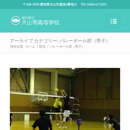
〒484-0835 愛知県犬山市蓮池2番地21 TEL:0568-67-5211
アーカイブ カテゴリー: バレーボール部（男子）
現在位置:
ホーム
/
部活
/
バレーボール部（男子）