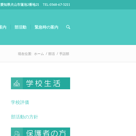
5 愛知県犬山市蓮池2番地21 TEL:0568-67-5211
案内
部活動
緊急時の案内
現在位置:
ホーム
/
部活
/
手話部
学校評価
部活動の方針